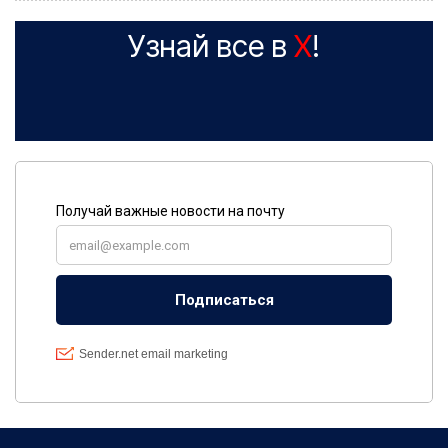
Узнай все в
X
!