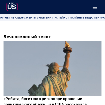
50-ЛЕТИЕ США
СМЕРТИ ЗНАМЕНИТОСТЕЙ
СТИХИЙНЫЕ БЕДСТВИЯ
О
▶
▶
▶
Вечнозеленый текст
«Ребята, бегите»: о рисках при прошении
политического убежища в США рассказала