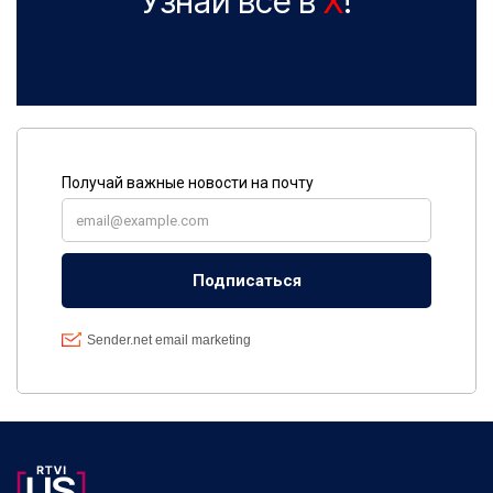
Узнай все в
X
!