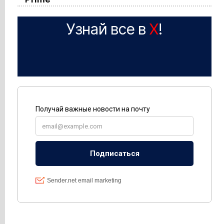
Узнай все в
X
!