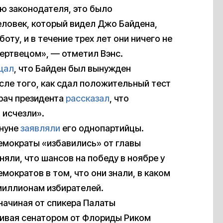
ю законодателя, это было
ловек, который видел Джо Байдена,
боту, и в течение трех лет они ничего не
мертвецом», — отметил Вэнс.
щал
, что Байден был вынужден
сле того, как сдал положительный тест
рач президента
рассказал
, что
 исчезли».
ануне
заявляли
его однопартийцы.
емократы «избавились» от главы
няли, что шансов на победу в ноябре у
емократов в том, что они знали, в каком
 миллионам избирателей.
начиная от спикера Палаты
чивая сенатором от Флориды Риком