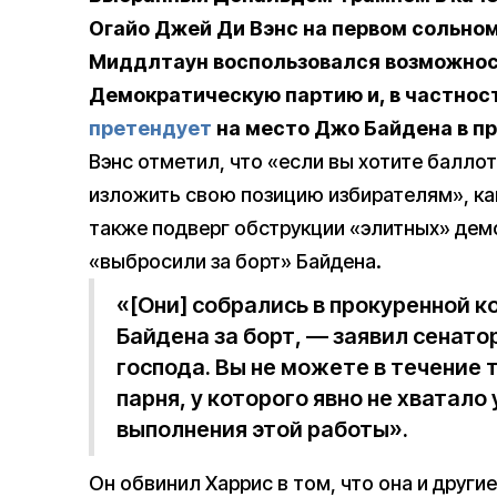
Огайо Джей Ди Вэнс на первом сольном
Миддлтаун воспользовался возможнос
Демократическую партию и, в частнос
претендует
на место Джо Байдена в п
Вэнс отметил, что «если вы хотите балло
изложить свою позицию избирателям», как
также подверг обструкции «элитных» демо
«выбросили за борт» Байдена.
«[Они] собрались в прокуренной 
Байдена за борт, — заявил сенато
господа. Вы не можете в течение 
парня, у которого явно не хватал
выполнения этой работы».
Он обвинил Харрис в том, что она и други