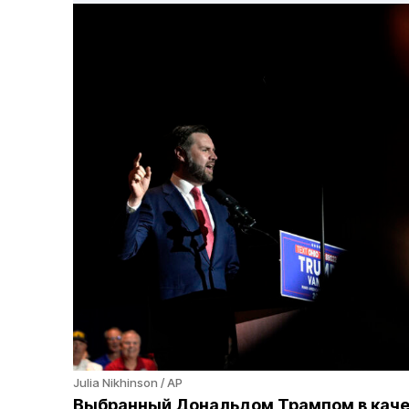
Julia Nikhinson / AP
Выбранный Дональдом Трампом в кач