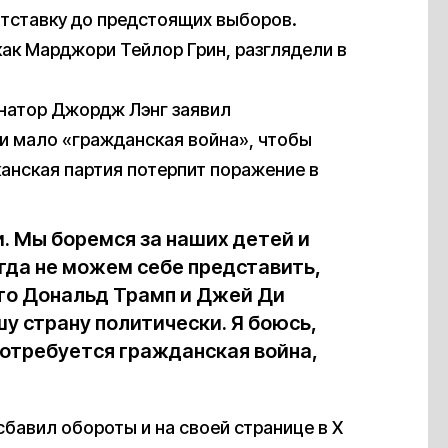
отставку до предстоящих выборов.
как Марджори Тейлор Грин, разглядели в
енатор Джордж Лэнг заявил
ни мало «гражданская война», чтобы
канская партия потерпит поражение в
. Мы боремся за наших детей и
гда не можем себе представить,
что Дональд Трамп и Джей Ди
у страну политически. Я боюсь,
потребуется гражданская война,
сбавил обороты и на своей странице в X