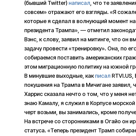
(бывший Twitter)
написал
, что те заявлен
совсем» отражают его взгляды. «Я сожал
которые я сделал в волнующий момент на 
президента Трампа», — отметил законода
Вэнс, к слову, заявил на митинге, что он 
задачу провести «тренировку». Она, по ег
собираемся поставить американских граж
этом миграционную политику на южной г
В минувшие выходные, как
писал
RTVI.US, 
покушения на Трампа в Мичигане заявил, 
Харрис сказала нечто о том, что у меня нет
знаю Камалу, я служил в Корпусе морской
черт возьми, вы занимались, кроме получ
На встрече со сторонниками в Огайо он и
статуса. «Теперь президент Трамп собирае