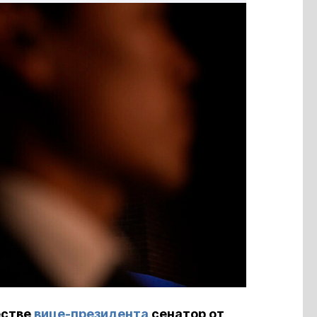
естве
вице-президента
сенатор от