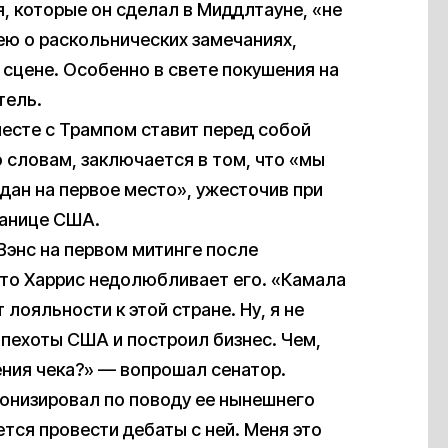
ия, которые он сделал в Миддлтауне, «не
ею о раскольнических замечаниях,
сцене. Особенно в свете покушения на
тель.
вместе с Трампом ставит перед собой
о словам, заключается в том, что «мы
дан на первое место», ужесточив при
ранице США.
Вэнс на первом митинге после
что Харрис недолюбливает его. «Камала
 лояльности к этой стране. Ну, я не
 пехоты США и построил бизнес. Чем,
ения чека?» — вопрошал сенатор.
ронизировал по поводу ее нынешнего
тся провести дебаты с ней. Меня это