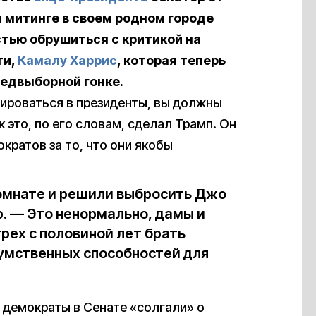
 митинге в своем родном городе
тью обрушиться с критикой на
ти,
Камалу Харрис
, которая теперь
редвыборной гонке.
тироваться в президенты, вы должны
 это, по его словам, сделал Трамп. Он
кратов за то, что они якобы
комнате и решили выбросить Джо
р. — Это ненормально, дамы и
трех с половиной лет брать
о умственных способностей для
е демократы в Сенате «солгали» о