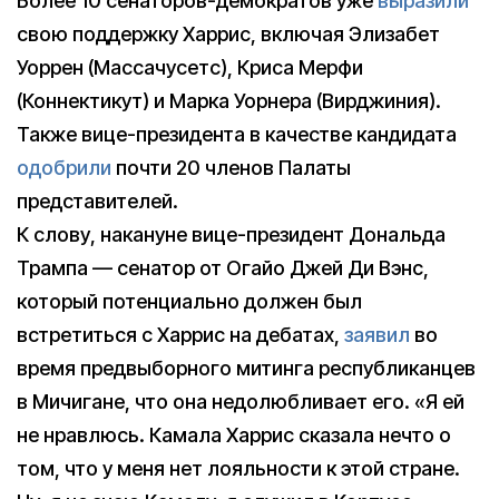
Более 10 сенаторов-демократов уже
выразили
свою поддержку Харрис, включая Элизабет
Уоррен (Массачусетс), Криса Мерфи
(Коннектикут) и Марка Уорнера (Вирджиния).
Также вице-президента в качестве кандидата
одобрили
почти 20 членов Палаты
представителей.
К слову, накануне вице-президент Дональда
Трампа — сенатор от Огайо Джей Ди Вэнс,
который потенциально должен был
встретиться с Харрис на дебатах,
заявил
во
время предвыборного митинга республиканцев
в Мичигане, что она недолюбливает его. «Я ей
не нравлюсь. Камала Харрис сказала нечто о
том, что у меня нет лояльности к этой стране.