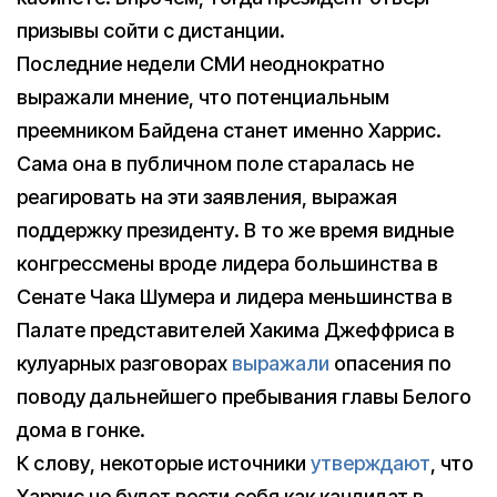
призывы сойти с дистанции.
Последние недели СМИ неоднократно
выражали мнение, что потенциальным
преемником Байдена станет именно Харрис.
Сама она в публичном поле старалась не
реагировать на эти заявления, выражая
поддержку президенту. В то же время видные
конгрессмены вроде лидера большинства в
Сенате Чака Шумера и лидера меньшинства в
Палате представителей Хакима Джеффриса в
кулуарных разговорах
выражали
опасения по
поводу дальнейшего пребывания главы Белого
дома в гонке.
К слову, некоторые источники
утверждают
, что
Харрис не будет вести себя как кандидат в