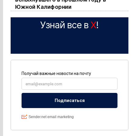
Южной Калифорнии
Узнай все в
X
!