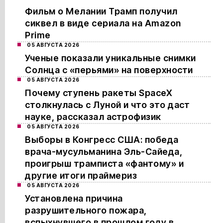
Фильм о Мелании Трамп получил
сиквел в виде сериала на Amazon
Prime
05 АВГУСТА 2026
Ученые показали уникальные снимки
Солнца с «перьями» на поверхности
05 АВГУСТА 2026
Почему ступень ракеты SpaceX
столкнулась с Луной и что это даст
науке, рассказал астрофизик
05 АВГУСТА 2026
Выборы в Конгресс США: победа
врача-мусульманина Эль-Сайеда,
проигрыш трамписта «фантому» и
другие итоги праймериз
05 АВГУСТА 2026
Установлена причина
разрушительного пожара,
вспыхнувшего в прошлом году в