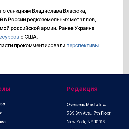
.
по санкциям Владислава Власюка,
ой в России редкоземельных металлов,
мой российской армии. Ранее Украина
ресурсов
с США.
 власти прокомментировали
перспективы
елы
Редакция
во
Overseas Media Inc.
а
589 8th Ave., 7th Floor
ика
New York, NY 10018