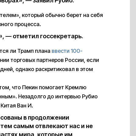
ворах», — заявил Рубио.
телем», который обычно берет на себя
ного процесса.
», — отметил госсекретарь.
тся ли Трамп плана
ввести 100-
нии торговых партнеров России, если
дней, однако раскритиковал в этом
 том, что Пекин помогает Кремлю
нным». Незадолго до интервью Рубио
Китая Ван И.
есованы в продолжении
 тем самым отвлекают нас и не
частях мира, которые им