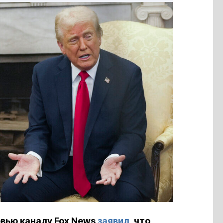
рвью каналу Fox News
заявил
, что