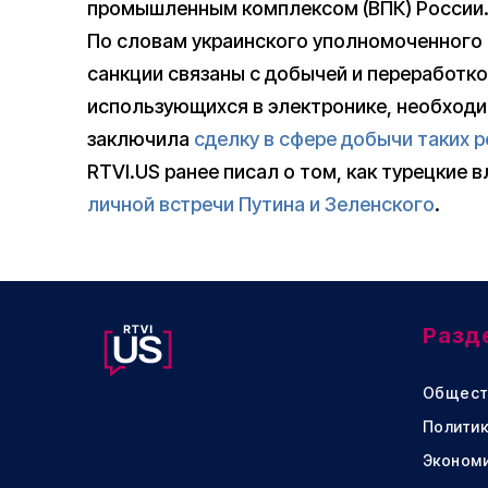
промышленным комплексом (ВПК) России
По словам украинского уполномоченного 
санкции связаны с добычей и переработк
использующихся в электронике, необходи
заключила
сделку в сфере добычи таких 
RTVI.US ранее писал о том, как турецкие
личной встречи Путина и Зеленского
.
Разд
Общест
Политик
Эконом