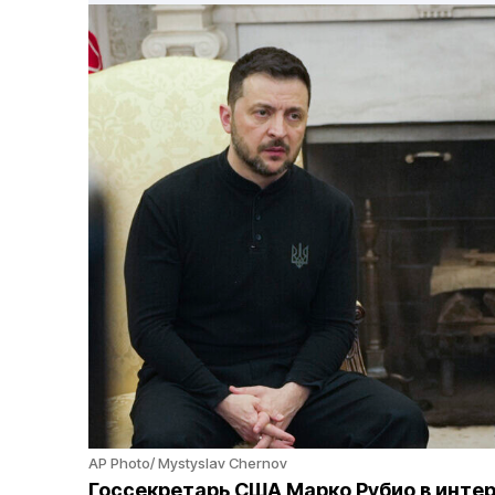
AP Photo/ Mystyslav Chernov
Госсекретарь США Марко Рубио в инте