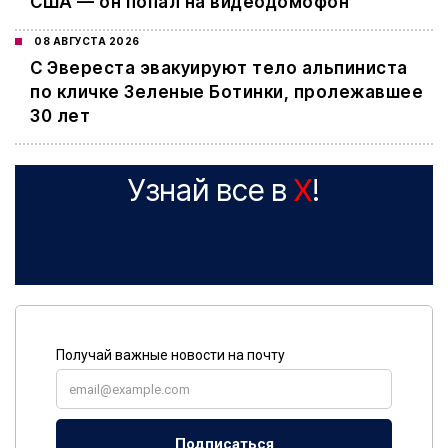
США — он попал на видеодомофон
08 АВГУСТА 2026
С Эвереста эвакуируют тело альпиниста
по кличке Зеленые Ботинки, пролежавшее
30 лет
Узнай все в
X
!