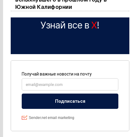
Южной Калифорнии
Узнай все в
X
!