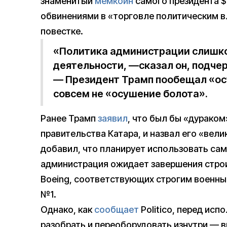
знаменитый
мемкоин
самого президента $T
обвинениями в «торговле политическим в
повестке.
«Политика администрации слишко
деятельности, —сказал он, подчер
— Президент Трамп пообещал «ос
совсем не «осушение болота».
Ранее Трамп
заявил
, что был бы «дураком
правительства Катара, и назвал его «вел
добавил, что планирует использовать сам
администрация ожидает завершения строи
Boeing, соответствующих строгим военн
№1.
Однако, как
сообщает
Politico, перед ис
разобрать и переоборудовать изнутри — 