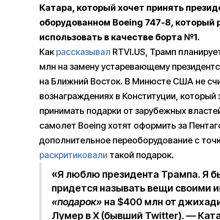
Катара, который хочет принять презид
оборудованном Boeing 747-8, который
использовать в качестве борта №1.
Как
рассказывал
RTVI.US, Трамп планируе
млн на замену устаревающему президентс
на Ближний Восток. В Минюсте США не сч
вознаграждениях в Конституции, который
принимать подарки от зарубежных властей
самолет Boeing хотят оформить за Пентаг
дополнительное переоборудование с точк
раскритиковали
такой подарок.
«
Я люблю президента Трампа. Я бы
придется называть вещи своими 
«подарок»
на $400 млн от джихад
Лумер в X (бывший Twitter). — Ка