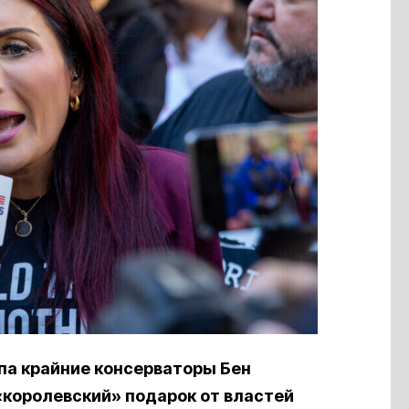
па крайние консерваторы Бен
«королевский» подарок от властей