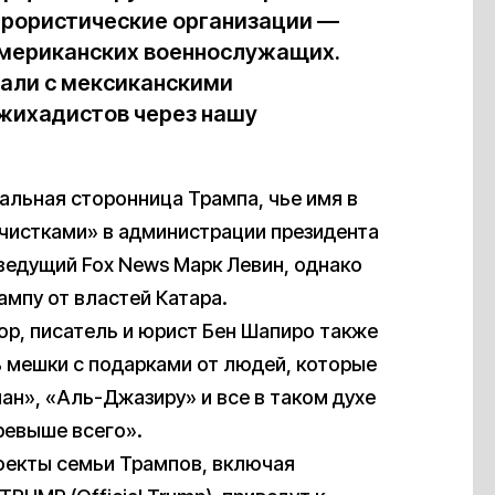
ррористические организации —
 американских военнослужащих.
чали с мексиканскими
джихадистов через нашу
альная сторонница Трампа, чье имя в
«чистками» в администрации президента
ведущий Fox News Марк Левин, однако
ампу от властей Катара.
р, писатель и юрист Бен Шапиро также
ь мешки с подарками от людей, которые
н», «Аль-Джазиру» и все в таком духе
ревыше всего».
оекты семьи Трампов, включая