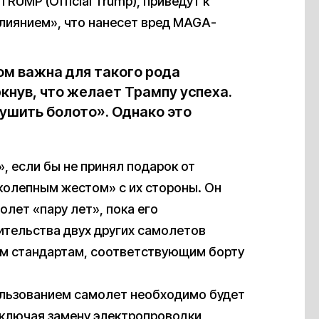
RUMP (Official Trump), приведут к
лиянием», что нанесет вред MAGA-
м важна для такого рода
кнув, что желает Трампу успеха.
ушить болото». Однако это
», если бы не принял подарок от
иколепным жестом» с их стороны. Он
олет «пару лет», пока его
тельства двух других самолетов
ым стандартам, соответствующим борту
пользованием самолет необходимо будет
включая замену электропроводки,