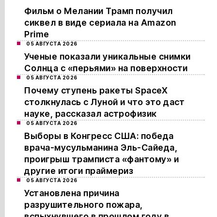
Фильм о Мелании Трамп получил
сиквел в виде сериала на Amazon
Prime
05 АВГУСТА 2026
Ученые показали уникальные снимки
Солнца с «перьями» на поверхности
05 АВГУСТА 2026
Почему ступень ракеты SpaceX
столкнулась с Луной и что это даст
науке, рассказал астрофизик
05 АВГУСТА 2026
Выборы в Конгресс США: победа
врача-мусульманина Эль-Сайеда,
проигрыш трамписта «фантому» и
другие итоги праймериз
05 АВГУСТА 2026
Установлена причина
разрушительного пожара,
вспыхнувшего в прошлом году в