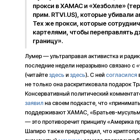
прокси в ХАМАС и «Хезболле» (те
прим. RTVI.US), которые убивали
Тех же прокси, которые сотрудни
картелями, чтобы переправлять 
границу».
Лумер — ультраправая активистка и радик
последние недели неразрывно связано с 
(читайте
здесь
и
здесь
). С ней
согласился
не только она раскритиковала подарок Тр
Консервативный политический комментато
заявил
на своем подкасте, что «принимат
поддерживают ХАМАС, «Братьев-мусульма
— это противоречит принципу «Америка п
Шапиро также предупредил, что криптопр