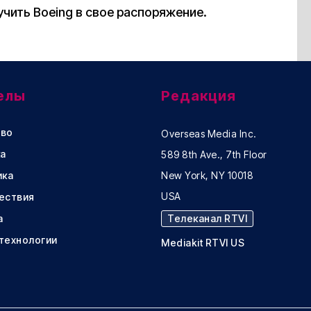
чить Boeing в свое распоряжение.
елы
Редакция
во
Overseas Media Inc.
а
589 8th Ave., 7th Floor
ика
New York, NY 10018
USA
ествия
а
Телеканал RTVI
 технологии
Mediakit RTVI US