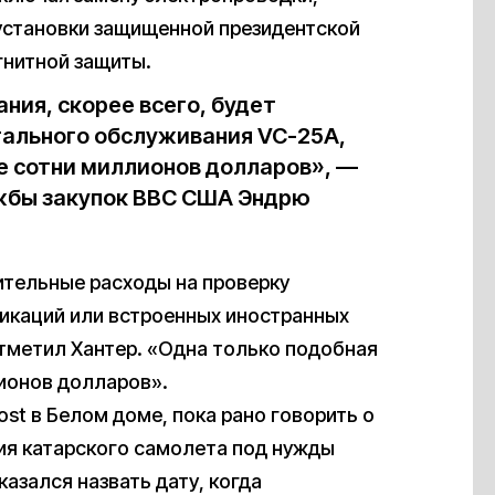
 установки защищенной президентской
гнитной защиты.
ния, скорее всего, будет
тального обслуживания VC-25A,
же сотни миллионов долларов», —
жбы закупок ВВС США Эндрю
ительные расходы на проверку
икаций или встроенных иностранных
отметил Хантер. «Одна только подобная
ионов долларов».
st в Белом доме, пока рано говорить о
ия катарского самолета под нужды
азался назвать дату, когда