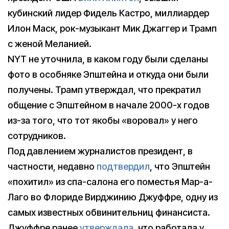
кубинский лидер Фидель Кастро, миллиардер
Илон Маск, рок-музыкант Мик Джаггер и Трамп
с женой Меланией.
NYT не уточнила, в каком году были сделаны
фото в особняке Эпштейна и откуда они были
получены. Трамп утверждал, что прекратил
общение с Эпштейном в начале 2000-х годов
из-за того, что тот якобы «воровал» у него
сотрудников.
Под давлением журналистов президент, в
частности, недавно
подтвердил
, что Эпштейн
«похитил» из спа-салона его поместья Мар-а-
Лаго во Флориде Вирджинию Джуффре, одну из
самых известных обвинительниц финансиста.
Джуффре ранее
утверждала
, что работала у