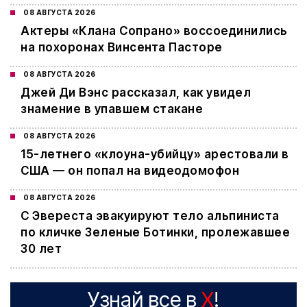
08 АВГУСТА 2026
Актеры «Клана Сопрано» воссоединились
на похоронах Винсента Пасторе
08 АВГУСТА 2026
Джей Ди Вэнс рассказал, как увидел
знамение в упавшем стакане
08 АВГУСТА 2026
15-летнего «клоуна-убийцу» арестовали в
США — он попал на видеодомофон
08 АВГУСТА 2026
С Эвереста эвакуируют тело альпиниста
по кличке Зеленые Ботинки, пролежавшее
30 лет
Узнай все в
X
!