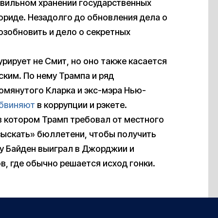
авильном хранении государственных
ориде. Незадолго до обновления дела о
озобновить и дело о секретных
рирует не Смит, но оно также касается
ким. По нему Трампа и ряд
мянутого Кларка и экс-мэра Нью-
бвиняют
в коррупции и рэкете.
в котором Трамп требовал от местного
зыскать» бюллетени, чтобы получить
ду Байден выиграл в Джорджии и
в, где обычно решается исход гонки.