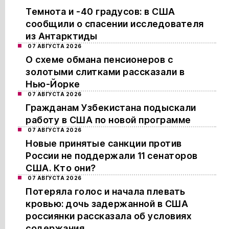
Темнота и -40 градусов: в США
сообщили о спасении исследователя
из Антарктиды
07 АВГУСТА 2026
О схеме обмана пенсионеров с
золотыми слитками рассказали в
Нью-Йорке
07 АВГУСТА 2026
Гражданам Узбекистана подыскали
работу в США по новой программе
07 АВГУСТА 2026
Новые принятые санкции против
России не поддержали 11 сенаторов
США. Кто они?
07 АВГУСТА 2026
Потеряла голос и начала плевать
кровью: дочь задержанной в США
россиянки рассказала об условиях
содержания