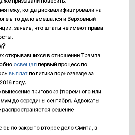
даже призывали повесить.
мятежу, когда дисквалифицировали на
тоге в то дело вмешался и Верховный
ции, заявив, что штаты не имеют права
осты.
а?
ех открывавшихся в отношении Трампа
робно
освещал
первый процесс по
ось
выплат
политика порнозвезде за
2016 году.
 вынесение приговора (тюремного или
имум до середины сентября. Адвокаты
е распространяется решение
е было закрыто второе дело Смита, в