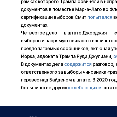
рамках которого Трампа обвиняли в непр
документов в поместье Мар-а-Лаго во Фл
сертификации выборов Смит
попытался
в
документах.
Четвертое дело — в штате Джорджия — ку
выборов и напрямую связано с вашингтонс
предполагаемых сообщников, включая упо
Йорка, адвоката Трампа Руди Джулиани,
о
В документах дела
содержится
разговор, 
ответственного за выборы чиновника «ра
перевес над Байденом в штате. В 2020 го
большинстве других
колеблющихся
штато