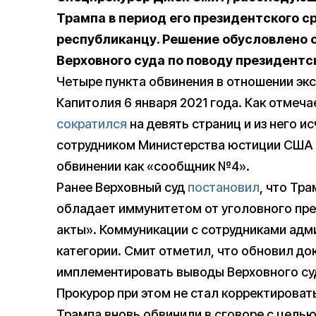
Трампа в период его президентского с
республиканцу. Решение обусловлено 
Верховного суда по поводу президентс
Четыре пункта обвинения в отношении эк
Капитолия 6 января 2021 года. Как отмеч
сократился
на девять страниц и из него и
сотрудником Министерства юстиции США 
обвинении как «сообщник №4».
Ранее Верховный суд
постановил
, что Тр
обладает иммунитетом от уголовного пр
акты». Коммуникации с сотрудниками адми
категории. Смит отметил, что обновил до
имплементировать выводы Верховного су
Прокурор при этом не стал корректирова
Трампа вновь обвинили в сговоре с целью