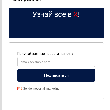
Узнай все в
X
!