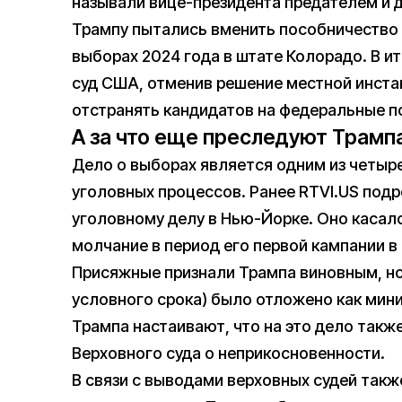
называли вице-президента предателем и 
Трампу пытались вменить пособничество 
выборах 2024 года в штате Колорадо. В и
суд США, отменив решение местной инстан
отстранять кандидатов на федеральные п
А за что еще преследуют Трамп
Дело о выборах является одним из четыр
уголовных процессов. Ранее RTVI.US под
уголовному делу в Нью-Йорке. Оно касал
молчание в период его первой кампании в 
Присяжные признали Трампа виновным, но
условного срока) было отложено как мин
Трампа настаивают, что на это дело такж
Верховного суда о неприкосновенности.
В связи с выводами верховных судей такж