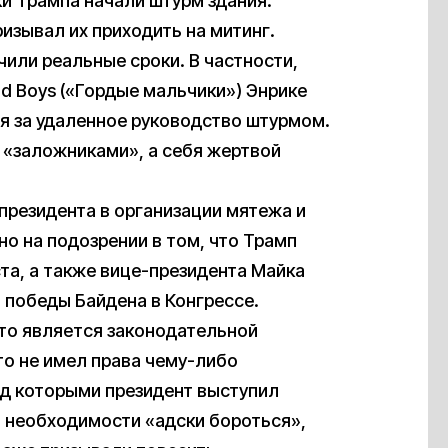
и Трампа начали штурм здания.
ризывал их приходить на митинг.
или реальные сроки. В частности,
d Boys («Гордые мальчики») Энрике
я за удаленное руководство штурмом.
 «заложниками», а себя жертвой
президента в организации мятежа и
о на подозрении в том, что Трамп
та, а также вице-президента Майка
 победы Байдена в Конгрессе.
то является законодательной
то не имел права чему-либо
ед которыми президент выступил
о необходимости «адски бороться»,