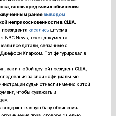
рока, вновь предъявил обвинения
озвученным ранее
выводом
кой неприкосновенности в США.
с-президента
касались
штурма
ает NBC News, текст документа
счезли все детали, связанные с
Джеффри Кларком. Тот фигурировал в
амп, как и любой другой президент США,
еследования за свои «официальные
нистрации судьи отнесли именно к этой
кумент, чтобы «уважать и
да».
ть содержательную базу обвинения.
 ограничения прав, сговоре с целью