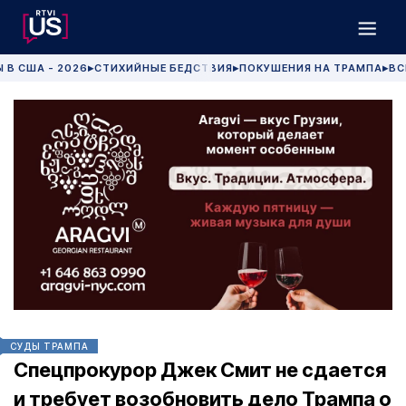
 В США - 2026
СТИХИЙНЫЕ БЕДСТВИЯ
ПОКУШЕНИЯ НА ТРАМПА
ВС
▶
▶
▶
СУДЫ ТРАМПА
Спецпрокурор Джек Смит не сдается
и требует возобновить дело Трампа о