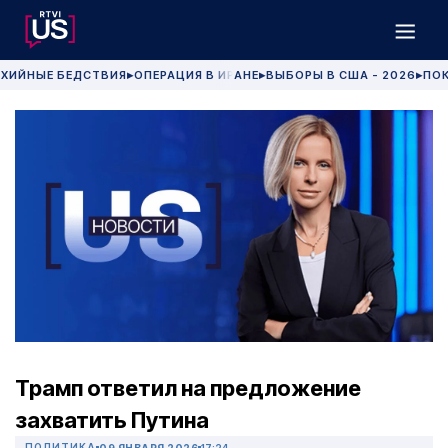
ХИЙНЫЕ БЕДСТВИЯ
ОПЕРАЦИЯ В ИРАНЕ
ВЫБОРЫ В США - 2026
ПОК
▶
▶
▶
Трамп ответил на предложение
захватить Путина
ПОЛИТИКА
09 ЯНВАРЯ 2026
17:24