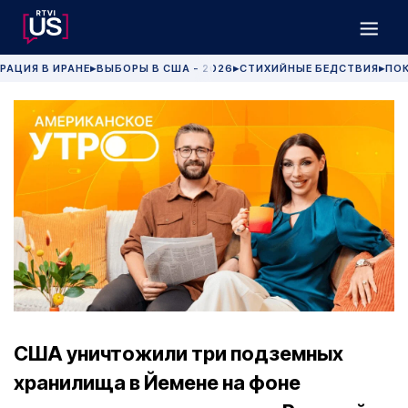
РАЦИЯ В ИРАНЕ
ВЫБОРЫ В США - 2026
СТИХИЙНЫЕ БЕДСТВИЯ
ПОК
▶
▶
▶
США уничтожили три подземных
хранилища в Йемене на фоне