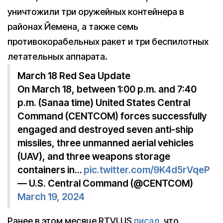
уничтожили три оружейных контейнера в
районах Йемена, а также семь
противокорабельных ракет и три беспилотных
летательных аппарата.
March 18 Red Sea Update
On March 18, between 1:00 p.m. and 7:40
p.m. (Sanaa time) United States Central
Command (CENTCOM) forces successfully
engaged and destroyed seven anti-ship
missiles, three unmanned aerial vehicles
(UAV), and three weapons storage
containers in…
pic.twitter.com/9K4d5rVqeP
— U.S. Central Command (@CENTCOM)
March 19, 2024
Ранее в этом месяце RTVI.US
писал
, что