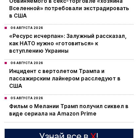
Обвиняемого в секс-торговле «хозяина
Вселенной» потребовали экстрадировать
в США
06 АВГУСТА 2026
«Ресурс исчерпан»: Залужный рассказал,
как НАТО нужно «готовиться» к
вступлению Украины
06 АВГУСТА 2026
Инцидент с вертолетом Трампа и
пассажирским лайнером расследуют в
США
05 АВГУСТА 2026
Фильм о Мелании Трамп получил сиквел в
виде сериала на Amazon Prime
Узнай все в
X
!