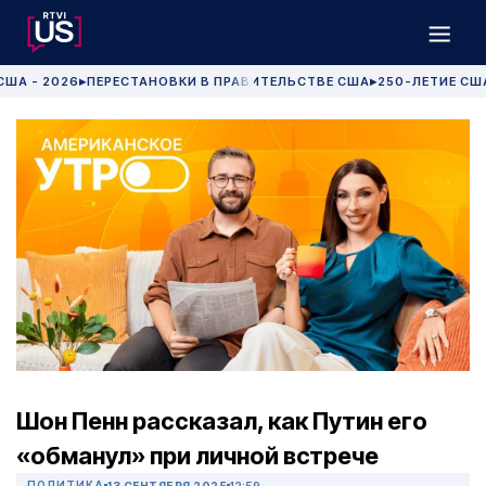
США - 2026
ПЕРЕСТАНОВКИ В ПРАВИТЕЛЬСТВЕ США
250-ЛЕТИЕ СШ
▶
▶
Шон Пенн рассказал, как Путин его
«обманул» при личной встрече
ПОЛИТИКА
13 СЕНТЯБРЯ 2025
12:59