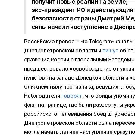
получит новые реалии на земле, 
экс-президент РФ и действующий
безопасности страны Дмитрий М
силы начали наступление в Днепр
Российские провоенные Telegram-каналы
Днепропетровской области и
пишут
об от
сражения России с глобальным Западом»
предшествовало «освобождение от украи
пунктов» на западе Донецкой области и «
ближнем тылу противника, ведущих к госу
Наблюдатели
говорят
, что бойцы упомян
флаг на границе, где были развернуты укр
российского телевидения боец штурмово
Днепропетровской области была пересече
могла начать летнее наступление сразу п