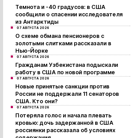
Темнота и -40 градусов: в США
сообщили о спасении исследователя
из Антарктиды
07 АВГУСТА 2026
О схеме обмана пенсионеров с
золотыми слитками рассказали в
Нью-Йорке
07 АВГУСТА 2026
Гражданам Узбекистана подыскали
работу в США по новой программе
07 АВГУСТА 2026
Новые принятые санкции против
России не поддержали 11 сенаторов
США. Кто они?
07 АВГУСТА 2026
Потеряла голос и начала плевать
кровью: дочь задержанной в США
россиянки рассказала об условиях
содержания