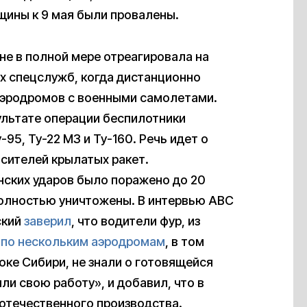
ины к 9 мая были провалены.
не в полной мере отреагировала на
х спецслужб, когда дистанционно
аэродромов с военными самолетами.
зультате операции беспилотники
-95, Ту-22 М3 и Ту-160. Речь идет о
сителей крылатых ракет.
нских ударов было поражено до 20
 полностью уничтожены. В интервью ABC
ский
заверил
, что водители фур, из
 по нескольким аэродромам
, в том
оке Сибири, не знали о готовящейся
яли свою работу», и добавил, что в
отечественного производства.