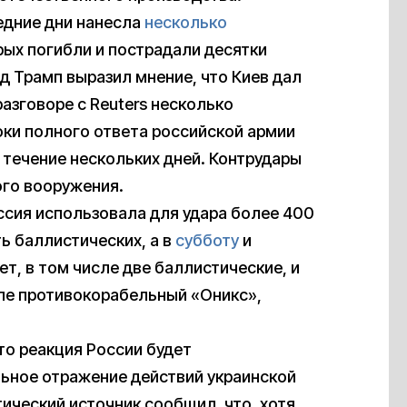
ледние дни нанесла
несколько
орых погибли и пострадали десятки
д Трамп выразил мнение, что Киев дал
 разговоре с Reuters несколько
оки полного ответа российской армии
в течение нескольких дней. Контрудары
ого вооружения.
сия использовала для удара более 400
ть баллистических, а в
субботу
и
т, в том числе две баллистические, и
сле противокорабельный «Оникс»,
то реакция России будет
альное отражение действий украинской
ический источник сообщил, что, хотя