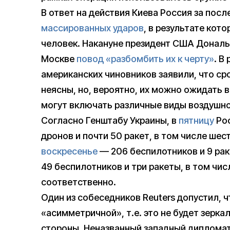
В ответ на действия Киева Россия за пос
массированных ударов
, в результате кот
человек. Накануне президент США Дональ
Москве
повод «разбомбить их к черту»
. В
американских чиновников заявили, что ср
неясны, но, вероятно, их можно ожидать 
могут включать различные виды воздушн
Согласно Генштабу Украины, в
пятницу
Рос
дронов и почти 50 ракет, в том числе шес
воскресенье
— 206 беспилотников и 9 раке
49 беспилотников и три ракеты, в том чи
соответственно.
Один из собеседников Reuters допустил, ч
«асимметричной», т.е. это не будет зерк
стороны. Неназванный западный дипломат