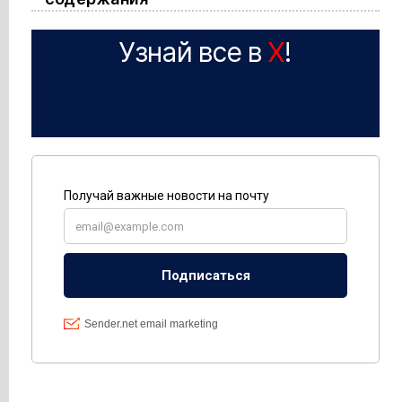
Узнай все в
X
!