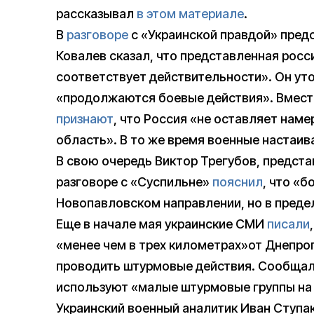
рассказывал
в этом материале
.
В
разговоре
с «Украинской правдой» пред
Ковалев сказал, что представленная рос
соответствует действительности». Он уто
«продолжаются боевые действия». Вмест
признают
, что Россия «не оставляет нам
область». В то же время военные настаив
В свою очередь Виктор Трегубов, предста
разговоре с «Суспильне»
пояснил
, что «
Новопавловском направлении, но в преде
Еще в начале мая украинские СМИ
писали
«менее чем в трех километрах»от Днепро
проводить штурмовые действия. Сообщал
используют «малые штурмовые группы на
Украинский военный аналитик Иван Ступак