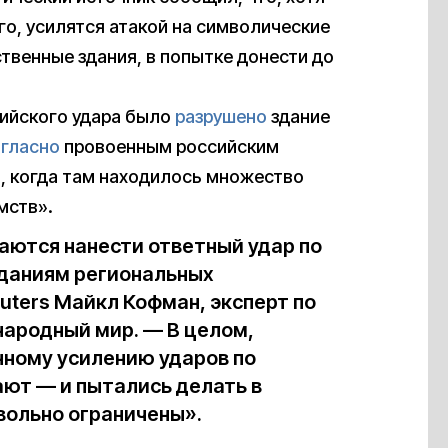
го, усилятся атакой на символические
ственные здания, в попытке донести до
ссийского удара было
разрушено
здание
гласно
провоенным российским
я, когда там находилось множество
мств».
таются нанести ответный удар по
зданиям региональных
uters Майкл Кофман, эксперт по
народный мир. — В целом,
нному усилению ударов по
ают — и пытались делать в
вольно ограничены».