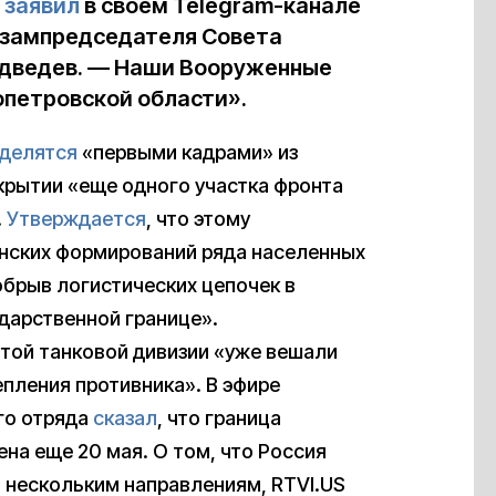
—
заявил
в своем Telegram-канале
 зампредседателя Совета
едведев. — Наши Вооруженные
опетровской области».
делятся
«первыми кадрами» из
крытии «еще одного участка фронта
.
Утверждается
, что этому
нских формирований ряда населенных
обрыв логистических цепочек в
дарственной границе».
утой танковой дивизии «уже вешали
епления противника». В эфире
го отряда
сказал
, что граница
на еще 20 мая. О том, что Россия
о нескольким направлениям, RTVI.US