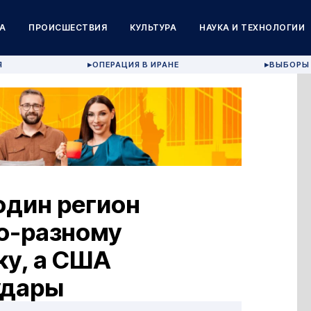
А
ПРОИСШЕСТВИЯ
КУЛЬТУРА
НАУКА И ТЕХНОЛОГИИ
Я
ОПЕРАЦИЯ В ИРАНЕ
ВЫБОРЫ 
▶
▶
один регион
о-разному
ку, а США
удары