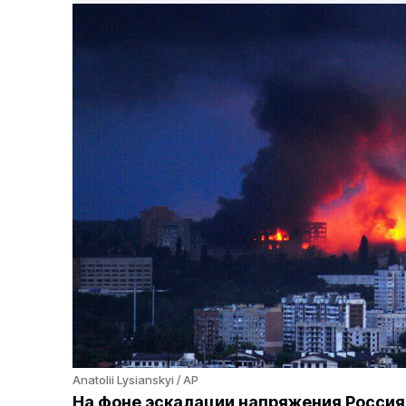
Anatolii Lysianskyi / AP
На фоне эскалации напряжения Россия 