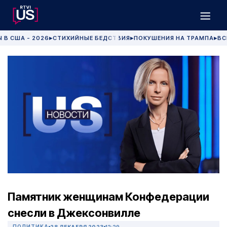
 В США - 2026
СТИХИЙНЫЕ БЕДСТВИЯ
ПОКУШЕНИЯ НА ТРАМПА
ВС
▶
▶
▶
Памятник женщинам Конфедерации
снесли в Джексонвилле
ПОЛИТИКА
28 ДЕКАБРЯ 2023
12:29