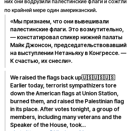
них они водрузили палестинские флаги и сожгли
по крайней мере один американский.
«Мы признаем, что они вывешивали
палестинские флаги. Это возмутительно,
— констатировал спикер нижней палаты
Майк Джонсон, председательствовавший
на выступлении Нетаньяху в Конгрессе. —
К счастью, их снесли».
We raised the flags back up🇺🇸🇺🇸🇺🇸
Earlier today, terrorist sympathizers tore
down the American flags at Union Station,
burned them, and raised the Palestinian flag
in its place. After votes tonight, a group of
members, including many veterans and the
Speaker of the House, took…