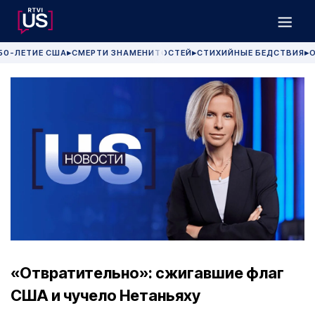
50-ЛЕТИЕ США
СМЕРТИ ЗНАМЕНИТОСТЕЙ
СТИХИЙНЫЕ БЕДСТВИЯ
О
▶
▶
▶
«Отвратительно»: сжигавшие флаг
США и чучело Нетаньяху