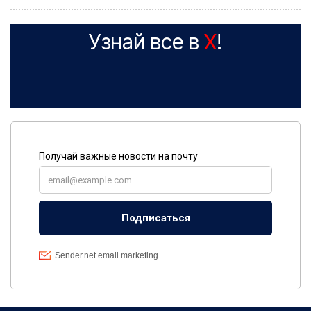
Узнай все в
X
!