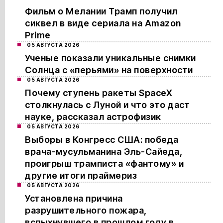
Фильм о Мелании Трамп получил
сиквел в виде сериала на Amazon
Prime
05 АВГУСТА 2026
Ученые показали уникальные снимки
Солнца с «перьями» на поверхности
05 АВГУСТА 2026
Почему ступень ракеты SpaceX
столкнулась с Луной и что это даст
науке, рассказал астрофизик
05 АВГУСТА 2026
Выборы в Конгресс США: победа
врача-мусульманина Эль-Сайеда,
проигрыш трамписта «фантому» и
другие итоги праймериз
05 АВГУСТА 2026
Установлена причина
разрушительного пожара,
вспыхнувшего в прошлом году в