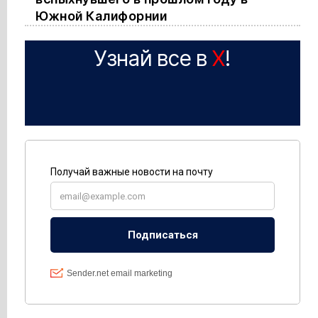
Южной Калифорнии
Узнай все в
X
!