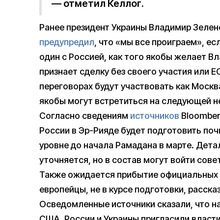
— отметил Келлог.
Ранее президент Украины Владимир Зелен
предупредил
, что «мы все проиграем», е
один с Россией, как того якобы желает Вл
признает сделку без своего участия или ЕС
переговорах будут участвовать как Москва
якобы могут встретиться на следующей н
Согласно сведениям
источников
Bloomber
России в Эр-Рияде будет подготовить по
уровне до начала Рамадана в марте. Дета
уточняется, но в состав могут войти сов
Также ожидается прибытие официальных ли
европейцы, не в курсе подготовки, расска
Осведомленные источники сказали, что на
США, России и Украины пригласили власти