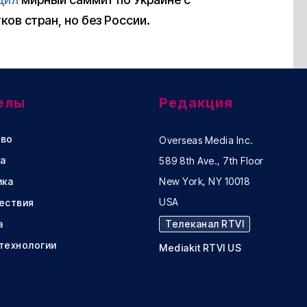
ов стран, но без России.
елы
Редакция
во
Overseas Media Inc.
а
589 8th Ave., 7th Floor
ика
New York, NY 10018
USA
ествия
а
Телеканал RTVI
 технологии
Mediakit RTVI US