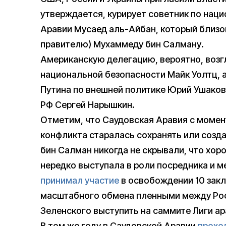
утверждается, курирует советник по нац
Аравии Мусаед аль-Айбан, который близо
правителю) Мухаммеду бин Салману.
Американскую делегацию, вероятно, возг
национальной безопасности Майк Уолтц, 
Путина по внешней политике Юрий Ушаков
РФ Сергей Нарышкин.
Отметим, что Саудовская Аравия с момен
конфликта старалась сохранять или созда
бин Салман никогда не скрывали, что хоро
нередко выступала в роли посредника и ме
принимал участие
в освобождении 10 зак
масштабного обмена пленными между Росс
Зеленского выступить на саммите Лиги ар
В том же году в Саудовской Аравии
прохо