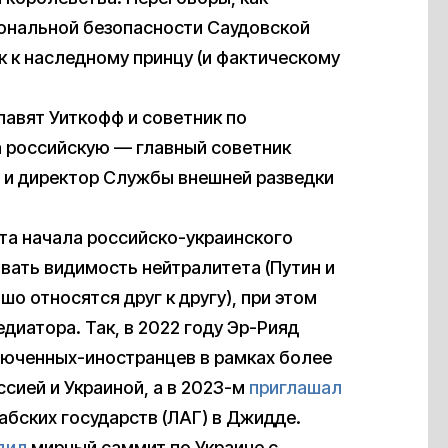
иональной безопасности Саудовской
к к наследному принцу (и фактическому
лавят Уиткофф и советник по
а российскую — главный советник
 и директор Службы внешней разведки
та начала российско-украинского
вать видимость нейтралитета (Путин и
шо относятся друг к другу), при этом
диатора. Так, в 2022 году Эр-Рияд
люченных-иностранцев в рамках более
ией и Украиной, а в 2023-м
приглашал
абских государств (ЛАГ) в Джидде.
дил
мирный саммит по Украине с