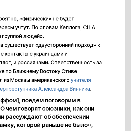
ероятно, «физически» не будет
тересы учтут. По словам Келлога, США
й группой людей».
а существует «двусторонний подход» к
е контакты с украинцами и
ллог, и россиянами. Ответственность за
ке по Ближнему Востоку Стиве
ил из Москвы американского
учителя
ерпреступника Александра Винника
.
оффом], поедем поговорим в
О чем говорят союзники, как они
ни рассуждают об обеспечении
рамку, которой раньше не было»,