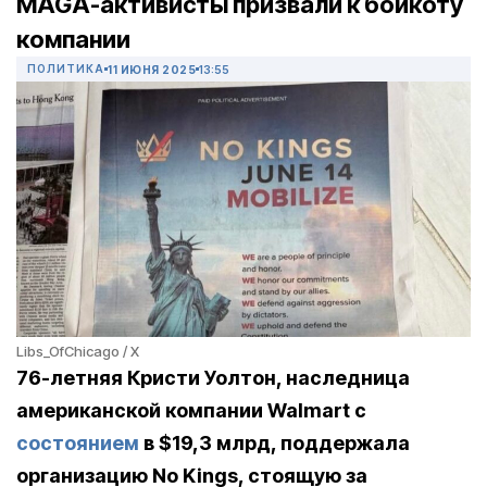
MAGA-активисты призвали к бойкоту
компании
ПОЛИТИКА
11 ИЮНЯ 2025
13:55
Libs_OfChicago / X
76-летняя Кристи Уолтон, наследница
американской компании Walmart с
состоянием
в $19,3 млрд, поддержала
организацию No Kings, стоящую за