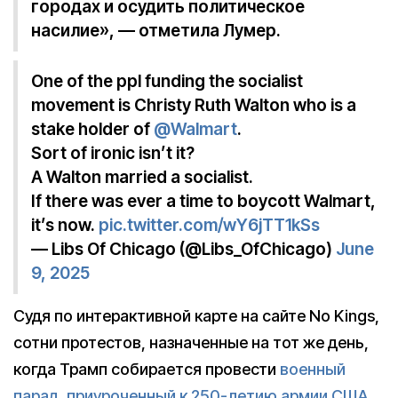
городах и осудить политическое
насилие», — отметила Лумер.
One of the ppl funding the socialist
movement is Christy Ruth Walton who is a
stake holder of
@Walmart
.
Sort of ironic isn’t it?
A Walton married a socialist.
If there was ever a time to boycott Walmart,
it’s now.
pic.twitter.com/wY6jTT1kSs
— Libs Of Chicago (@Libs_OfChicago)
June
9, 2025
Судя по интерактивной карте на сайте No Kings,
сотни протестов, назначенные на тот же день,
когда Трамп собирается провести
военный
парад, приуроченный к 250-летию армии США
,