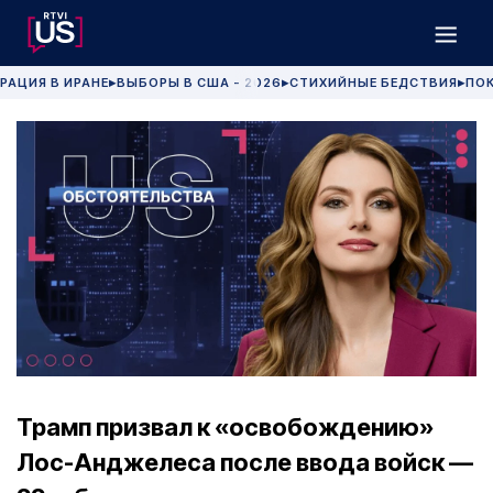
РАЦИЯ В ИРАНЕ
ВЫБОРЫ В США - 2026
СТИХИЙНЫЕ БЕДСТВИЯ
ПОК
▶
▶
▶
Трамп призвал к «освобождению»
Лос-Анджелеса после ввода войск —