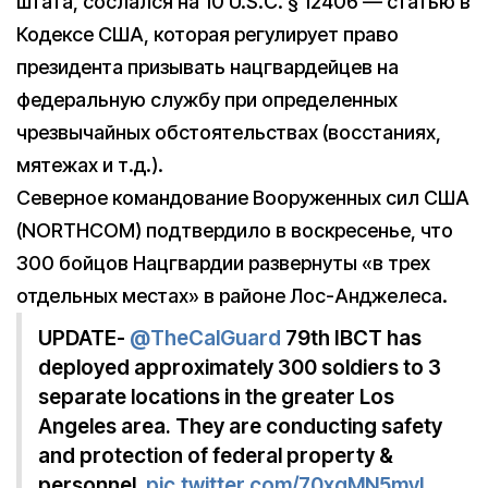
штата, сослался на 10 U.S.C. § 12406 — статью в
Кодексе США, которая регулирует право
президента призывать нацгвардейцев на
федеральную службу при определенных
чрезвычайных обстоятельствах (восстаниях,
мятежах и т.д.).
Северное командование Вооруженных сил США
(NORTHCOM) подтвердило в воскресенье, что
300 бойцов Нацгвардии развернуты «в трех
отдельных местах» в районе Лос-Анджелеса.
UPDATE-
@TheCalGuard
79th IBCT has
deployed approximately 300 soldiers to 3
separate locations in the greater Los
Angeles area. They are conducting safety
and protection of federal property &
personnel.
pic.twitter.com/70xqMN5myL