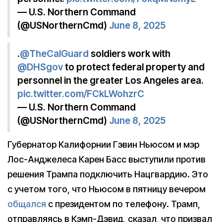
— U.S. Northern Command
(@USNorthernCmd)
June 8, 2025
.
@TheCalGuard
soldiers work with
@DHSgov
to protect federal property and
personnel in the greater Los Angeles area.
pic.twitter.com/FCkLWohzrC
— U.S. Northern Command
(@USNorthernCmd)
June 8, 2025
Губернатор Калифорнии Гэвин Ньюсом и мэр
Лос-Анджелеса Карен Басс выступили против
решения Трампа подключить Нацгвардию. Это
с учетом того, что Ньюсом в пятницу вечером
общался
с президентом по телефону. Трамп,
отправляясь в Кэмп-Дэвид, сказал, что призвал