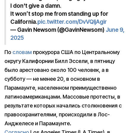
I don't give a damn.
It won’t stop me from standing up for
California.
pic.twitter.com/DvVQljAgir
— Gavin Newsom (@GavinNewsom)
June 9,
2025
По
словам
прокурора США по Центральному
округу Калифорнии Билл Эссели, в пятницу
было арестовано около 100 человек, а в
субботу — не менее 20, в основном в
Парамаунте, населенном преимущественно
латиноамериканцами. Массовые протесты, в
результате которых начались столкновения с
правоохранителями, происходили в Лос-
Анджелесе и Парамаунте.
Согласно
Los Angeles Times (LA Times), в