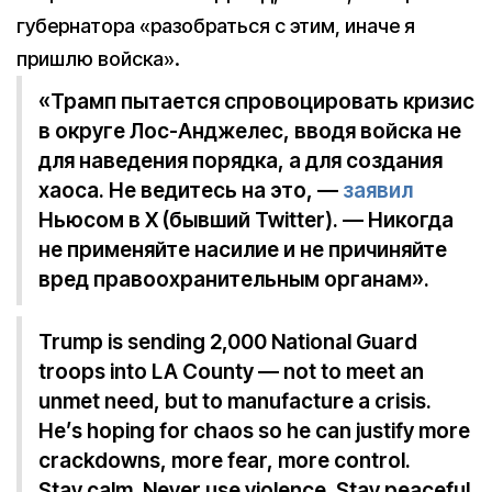
губернатора «разобраться с этим, иначе я
пришлю войска».
«Трамп пытается спровоцировать кризис
в округе Лос-Анджелес, вводя войска не
для наведения порядка, а для создания
хаоса. Не ведитесь на это, —
заявил
Ньюсом в X (бывший Twitter). — Никогда
не применяйте насилие и не причиняйте
вред правоохранительным органам».
Trump is sending 2,000 National Guard
troops into LA County — not to meet an
unmet need, but to manufacture a crisis.
He’s hoping for chaos so he can justify more
crackdowns, more fear, more control.
Stay calm. Never use violence. Stay peaceful.