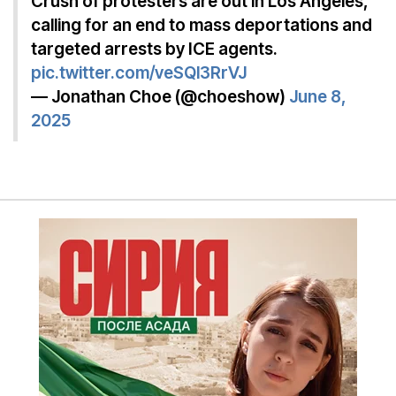
Crush of protesters are out in Los Angeles,
calling for an end to mass deportations and
targeted arrests by ICE agents.
pic.twitter.com/veSQl3RrVJ
— Jonathan Choe (@choeshow)
June 8,
2025