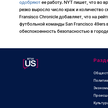
одобряют
ее работу. NYT пишет, что во в
резко выросло число краж и количество см
Fransisco Chronicle добавляет, что на рей
футбольной команды San Francisco 49ers в
обеспокоенность безопасностью в городе
Разд
Общест
Политик
Эконом
Происш
Культур