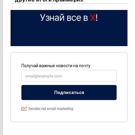
Узнай все в
X
!