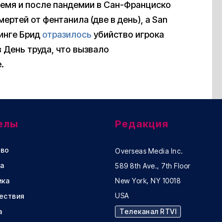
ремя и после пандемии в Сан-Франциско
ертей от фентанила (две в день), а San
тинге Брид
отразилось
убийство игрока
 День труда, что вызвало
.
елы
Редакция
во
Overseas Media Inc.
а
589 8th Ave., 7th Floor
ика
New York, NY 10018
USA
ествия
а
Телеканал RTVI