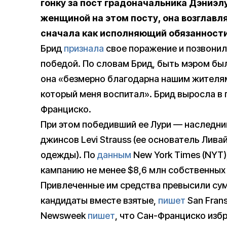
гонку за пост градоначальника Дэниэл
женщиной на этом посту, она возглавля
сначала как исполняющий обязанности
Брид
признала
свое поражение и позвонила
победой. По словам Брид, быть мэром бы
она «безмерно благодарна нашим жителям
который меня воспитал». Брид выросла в 
Франциско.
При этом победивший ее Лури — наследни
джинсов Levi Strauss (ее основатель Лива
одежды). По
данным
New York Times (NYT
кампанию не менее $8,6 млн собственных д
Привлеченные им средства превысили сум
кандидаты вместе взятые,
пишет
San Frans
Newsweek
пишет
, что Сан-Франциско изб