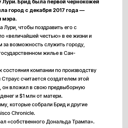
у Лури. Брид была первой чернокожей
ла город с декабря 2017 года —
 мэра.
 Лури, чтобы поздравить его с
ло «величайшей честью» в ее жизни и
 за возможность служить городу,
государственном жилье в Сан-
к состояния компании по производству
й Страус считается создателем этой
), он вложил в свою предвыборную
енег и $1 млн от матери.
му, которые собрали Брид и другие
isco Chronicle.
рал «собственного Дональда Трампа».