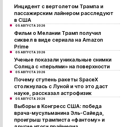
Инцидент с вертолетом Трампа и
пассажирским лайнером расследуют
в США
05 АВГУСТА 2026
Фильм о Мелании Трамп получил
сиквел в виде сериала на Amazon
Prime
05 АВГУСТА 2026
Ученые показали уникальные снимки
Солнца с «перьями» на поверхности
05 АВГУСТА 2026
Почему ступень ракеты SpaceX
столкнулась с Луной и что это даст
науке, рассказал астрофизик
05 АВГУСТА 2026
Выборы в Конгресс США: победа
врача-мусульманина Эль-Сайеда,
проигрыш трамписта «фантому» и
другие итоги праймериз