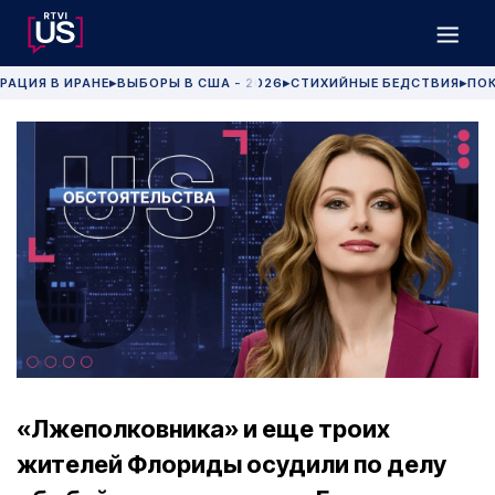
РАЦИЯ В ИРАНЕ
ВЫБОРЫ В США - 2026
СТИХИЙНЫЕ БЕДСТВИЯ
ПОК
▶
▶
▶
«Лжеполковника» и еще троих
жителей Флориды осудили по делу