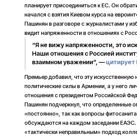
планирует присоединиться к ЕС. Он обрат
начался с взятия Киевом курса на евроин
Пашинян в разговоре с журналистами у изб
видит напряженности в отношениях с Росс
“Я не вижу напряженности, это ис
Наши отношения с Россией инстит
взаимном уважении”, —
цитирует
Премьер добавил, что эту искусственную
политические силы в Армении, а у него л
отношения с президентом Российской Фе
Пашинян подчеркнул, что определенные о
«постоянно», так как вопросы фитосанита
обсуждаются на каждом заседании ЕАЭС. 
«тактически неправильным» подход колле