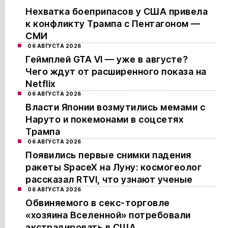
Нехватка боеприпасов у США привела
к конфликту Трампа с Пентагоном —
СМИ
06 АВГУСТА 2026
Геймплей GTA VI — уже в августе?
Чего ждут от расширенного показа на
Netflix
06 АВГУСТА 2026
Власти Японии возмутились мемами с
Наруто и покемонами в соцсетях
Трампа
06 АВГУСТА 2026
Появились первые снимки падения
ракеты SpaceX на Луну: космогеолог
рассказал RTVI, что узнают ученые
06 АВГУСТА 2026
Обвиняемого в секс-торговле
«хозяина Вселенной» потребовали
экстрадировать в США