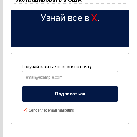
Узнай все в
X
!