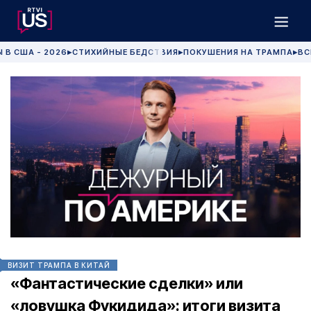
 В США - 2026
СТИХИЙНЫЕ БЕДСТВИЯ
ПОКУШЕНИЯ НА ТРАМПА
ВС
▶
▶
▶
ВИЗИТ ТРАМПА В КИТАЙ
«Фантастические сделки» или
«ловушка Фукидида»: итоги визита