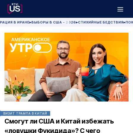
РАЦИЯ В ИРАНЕ
ВЫБОРЫ В США - 2026
СТИХИЙНЫЕ БЕДСТВИЯ
ПОК
▶
▶
▶
ВИЗИТ ТРАМПА В КИТАЙ
Смогут ли США и Китай избежать
«ловушки Фукидида»? С чего