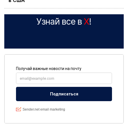
в США
Узнай все в
X
!