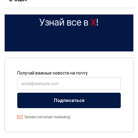
Узнай все в
X
!