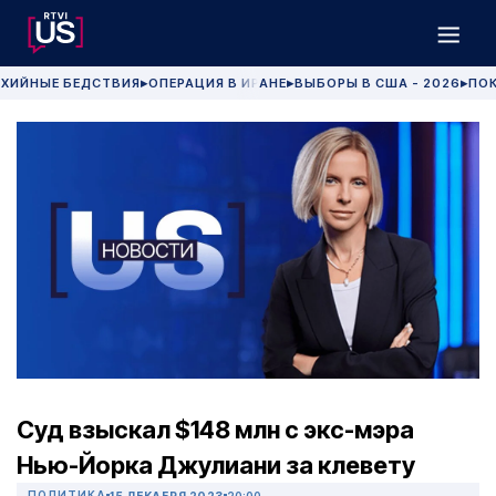
ХИЙНЫЕ БЕДСТВИЯ
ОПЕРАЦИЯ В ИРАНЕ
ВЫБОРЫ В США - 2026
ПОК
▶
▶
▶
Суд взыскал $148 млн с экс-мэра
Нью-Йорка Джулиани за клевету
ПОЛИТИКА
15 ДЕКАБРЯ 2023
20:00