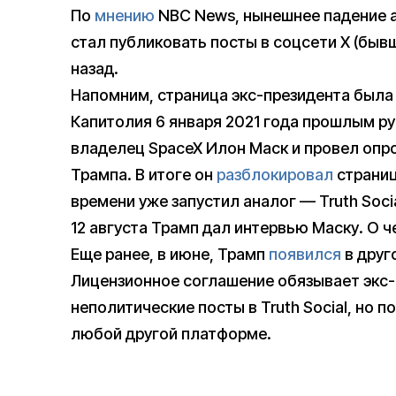
По
мнению
NBC News, нынешнее падение ак
стал публиковать посты в соцсети X (бывш
назад.
Напомним, страница экс-президента была
Капитолия 6 января 2021 года прошлым ру
владелец SpaceX Илон Маск и провел опро
Трампа. В итоге он
разблокировал
страниц
времени уже запустил аналог — Truth Socia
12 августа Трамп дал интервью Маску. О 
Еще ранее, в июне, Трамп
появился
в друг
Лицензионное соглашение обязывает экс-
неполитические посты в Truth Social, но 
любой другой платформе.