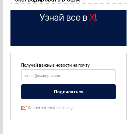
Узнай все в
X
!