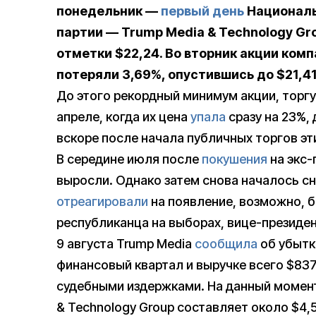
понедельник —
первый день
Националь
партии — Trump Media & Technology Gr
отметки $22,24. Во вторник акции ко
потеряли 3,69%, опустившись до $21,41
До этого рекордный минимум акции, торг
апреле, когда их цена
упала
сразу на 23%,
вскоре после начала публичных торгов эт
В середине июля после
покушения
на экс-
выросли. Однако затем снова началось сн
отреагировали
на появление, возможно, б
республиканца на выборах, вице-президе
9 августа Trump Media
сообщила
об убытка
финансовый квартал и выручке всего $837
судебными издержками. На данный момент
& Technology Group составляет около $4,