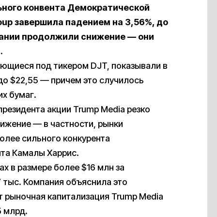
ного конвента Демократической
oup завершила падением на 3,56%, до
мпании продолжили снижение — они
.
ующиеся под тикером DJT, показывали в
 до $22,55 — причем это случилось
их бумаг.
президента акции Trump Media резко
ижение — в частности, рынки
олее сильного конкурента
нта Камалы Харрис.
х в размере более $16 млн за
 тыс. Компания объяснила это
 рыночная капитализация Trump Media
5 млрд.