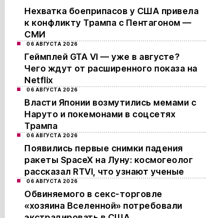
Нехватка боеприпасов у США привела
к конфликту Трампа с Пентагоном —
СМИ
06 АВГУСТА 2026
Геймплей GTA VI — уже в августе?
Чего ждут от расширенного показа на
Netflix
06 АВГУСТА 2026
Власти Японии возмутились мемами с
Наруто и покемонами в соцсетях
Трампа
06 АВГУСТА 2026
Появились первые снимки падения
ракеты SpaceX на Луну: космогеолог
рассказал RTVI, что узнают ученые
06 АВГУСТА 2026
Обвиняемого в секс-торговле
«хозяина Вселенной» потребовали
экстрадировать в США