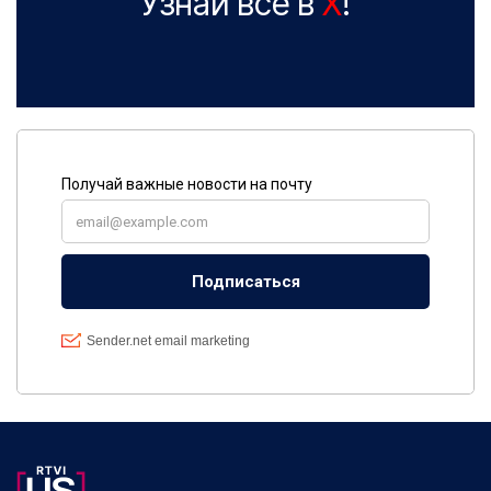
Узнай все в
X
!