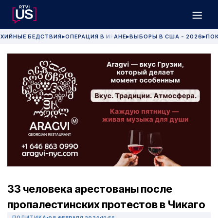
ХИЙНЫЕ БЕДСТВИЯ
ОПЕРАЦИЯ В ИРАНЕ
ВЫБОРЫ В США - 2026
ПОК
▶
▶
▶
33 человека арестованы после
пропалестинских протестов в Чикаго
ПОЛИТИКА
08 ФЕВРАЛЯ 2024
10:56