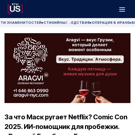
РТИ ЗНАМЕНИТОСТЕЙ
СТИХИЙНЫЕ БЕДСТВИЯ
ОПЕРАЦИЯ В ИРАНЕ
В
▶
▶
▶
За что Маск ругает Netflix? Comic Con
2025. ИИ-помощник для пробежки.