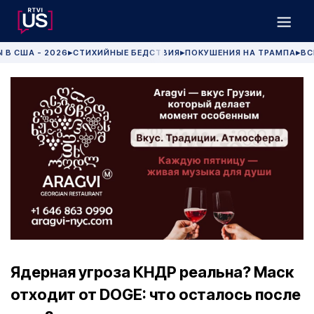
 В США - 2026
СТИХИЙНЫЕ БЕДСТВИЯ
ПОКУШЕНИЯ НА ТРАМПА
ВС
▶
▶
▶
Ядерная угроза КНДР реальна? Маск
отходит от DOGE: что осталось после