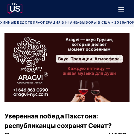
ХИЙНЫЕ БЕДСТВИЯ
ОПЕРАЦИЯ В ИРАНЕ
ВЫБОРЫ В США - 2026
ПОК
▶
▶
▶
Уверенная победа Пакстона:
республиканцы сохранят Сенат?