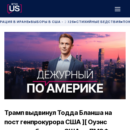
РАЦИЯ В ИРАНЕ
ВЫБОРЫ В США - 2026
СТИХИЙНЫЕ БЕДСТВИЯ
ПОК
▶
▶
▶
Трамп выдвинул Тодда Бланша на
пост генпрокурора США ][ Оуэнс