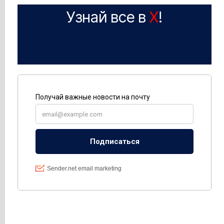
Узнай все в
X
!