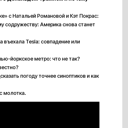
е» с Натальей Романовой и Кэт Покрас:
му содружеству: Америка снова станет
 въехала Tesla: совпадение или
ью-йоркское метро: что не так?
вестно?
казать погоду точнее синоптиков и как
с молотка.