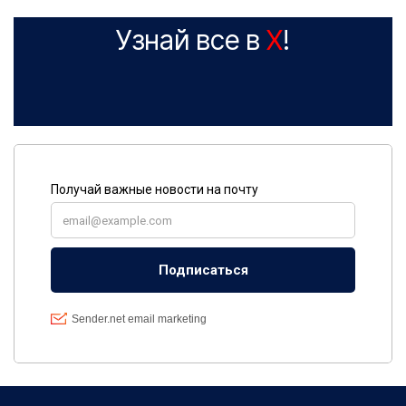
Узнай все в
X
!