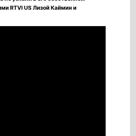
ми RTVI US Лизой Каймин и