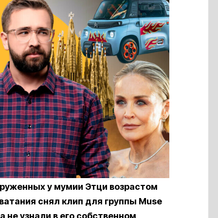
аруженных у мумии Этци возрастом
ватания снял клип для группы Muse
а не узнали в его собственном