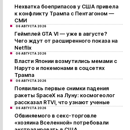
Нехватка боеприпасов у США привела
к конфликту Трампа с Пентагоном —
СМИ
06 АВГУСТА 2026
Геймплей GTA VI — уже в августе?
Чего ждут от расширенного показа на
Netflix
06 АВГУСТА 2026
Власти Японии возмутились мемами с
Наруто и покемонами в соцсетях
Трампа
06 АВГУСТА 2026
Появились первые снимки падения
ракеты SpaceX на Луну: космогеолог
рассказал RTVI, что узнают ученые
06 АВГУСТА 2026
Обвиняемого в секс-торговле
«хозяина Вселенной» потребовали
экстрадировать в США