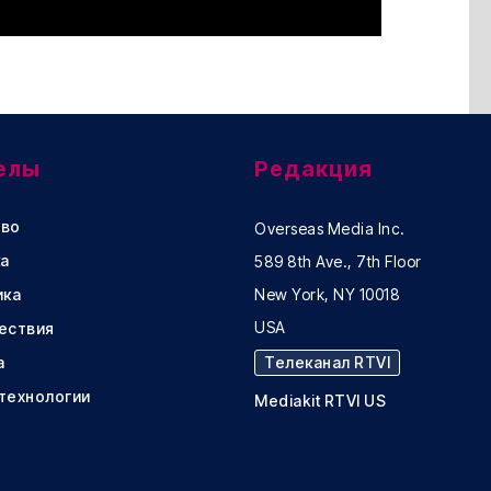
елы
Редакция
во
Overseas Media Inc.
а
589 8th Ave., 7th Floor
ика
New York, NY 10018
USA
ествия
а
Телеканал RTVI
 технологии
Mediakit RTVI US