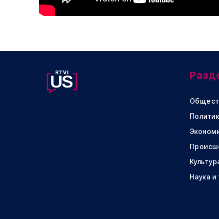
Разд
Общест
Политик
Эконом
Происш
Культур
Наука и