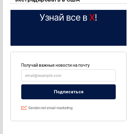
Узнай все в
X
!