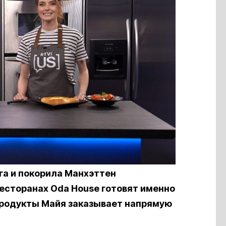
га и покорила Манхэттен
ресторанах Oda House готовят именно
 продукты Майя заказывает напрямую