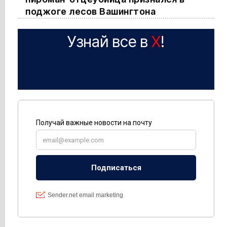
поджоге лесов Вашингтона
Узнай все в
X
!