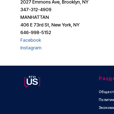
2027 Emmons Ave, Brooklyn, NY
347-312-4909
MANHATTAN
406 E 73rd St, New York, NY
646-998-5152
Facebook
Instagram
Разд
Общест
Политик
Эконом