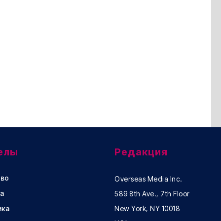
елы
Редакция
во
Overseas Media Inc.
а
589 8th Ave., 7th Floor
ика
New York, NY 10018