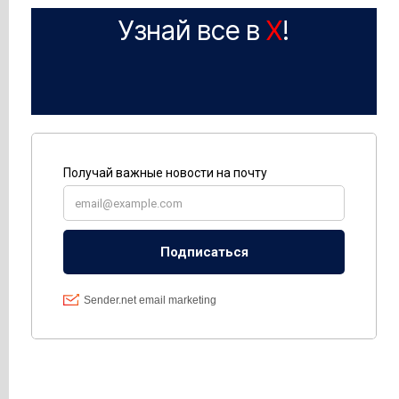
Узнай все в
X
!