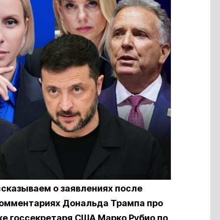
ссказываем о заявлениях после
комментариях Дональда Трампа про
е госсекретаря США Марко Рубио по