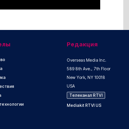
елы
Редакция
во
Overseas Media Inc.
а
589 8th Ave., 7th Floor
ика
New York, NY 10018
USA
ествия
а
Телеканал RTVI
 технологии
Mediakit RTVI US