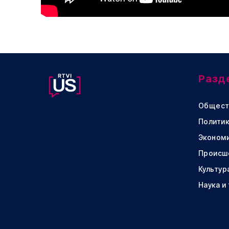
Разд
Общест
Политик
Эконом
Происш
Культур
Наука и