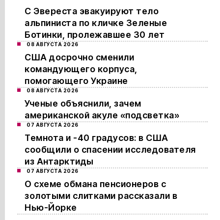
С Эвереста эвакуируют тело
альпиниста по кличке Зеленые
Ботинки, пролежавшее 30 лет
08 АВГУСТА 2026
США досрочно сменили
командующего корпуса,
помогающего Украине
08 АВГУСТА 2026
Ученые объяснили, зачем
американской акуле «подсветка»
07 АВГУСТА 2026
Темнота и -40 градусов: в США
сообщили о спасении исследователя
из Антарктиды
07 АВГУСТА 2026
О схеме обмана пенсионеров с
золотыми слитками рассказали в
Нью-Йорке