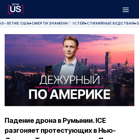
50-ЛЕТИЕ США
СМЕРТИ ЗНАМЕНИТОСТЕЙ
СТИХИЙНЫЕ БЕДСТВИЯ
О
▶
▶
▶
Падение дрона в Румынии. ICE
разгоняет протестующих в Нью-