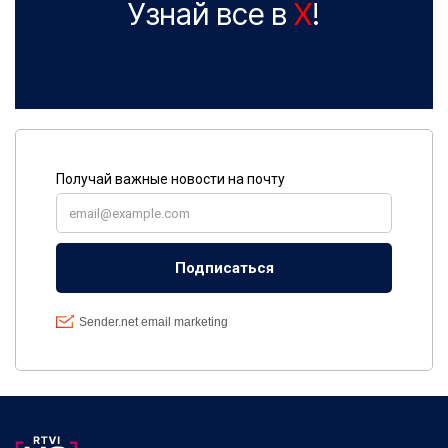
Узнай все в
X
!