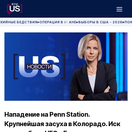
ХИЙНЫЕ БЕДСТВИЯ
ОПЕРАЦИЯ В ИРАНЕ
ВЫБОРЫ В США - 2026
ПОК
▶
▶
▶
Нападение на Penn Station.
Крупнейшая засуха в Колорадо. Иск