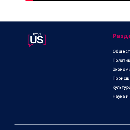
Разд
Общест
Политик
Эконом
Происш
Культур
Наука и