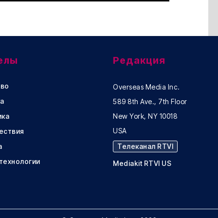
елы
Редакция
во
Overseas Media Inc.
а
589 8th Ave., 7th Floor
ика
New York, NY 10018
USA
ествия
а
Телеканал RTVI
 технологии
Mediakit RTVI US