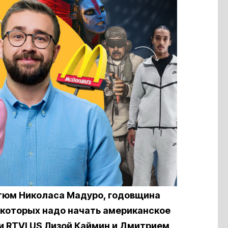
стюм Николаса Мадуро, годовщина
 которых надо начать американское
и RTVI US Лизой Каймин и Дмитрием