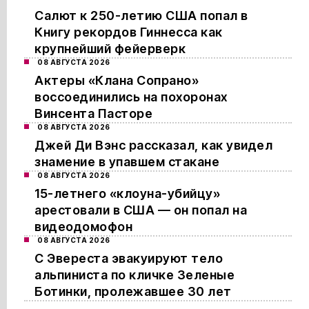
Салют к 250-летию США попал в
Книгу рекордов Гиннесса как
крупнейший фейерверк
08 АВГУСТА 2026
Актеры «Клана Сопрано»
воссоединились на похоронах
Винсента Пасторе
08 АВГУСТА 2026
Джей Ди Вэнс рассказал, как увидел
знамение в упавшем стакане
08 АВГУСТА 2026
15-летнего «клоуна-убийцу»
арестовали в США — он попал на
видеодомофон
08 АВГУСТА 2026
С Эвереста эвакуируют тело
альпиниста по кличке Зеленые
Ботинки, пролежавшее 30 лет