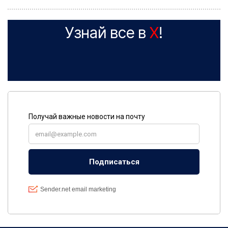
Узнай все в
X
!