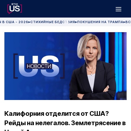
 В США - 2026
СТИХИЙНЫЕ БЕДСТВИЯ
ПОКУШЕНИЯ НА ТРАМПА
ВС
▶
▶
▶
Калифорния отделится от США?
Рейды на нелегалов. Землетрясение в