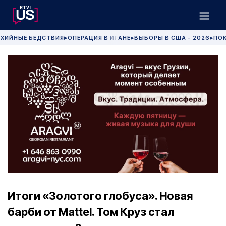
ХИЙНЫЕ БЕДСТВИЯ
ОПЕРАЦИЯ В ИРАНЕ
ВЫБОРЫ В США - 2026
ПОК
▶
▶
▶
Итоги «Золотого глобуса». Новая
барби от Mattel. Том Круз стал