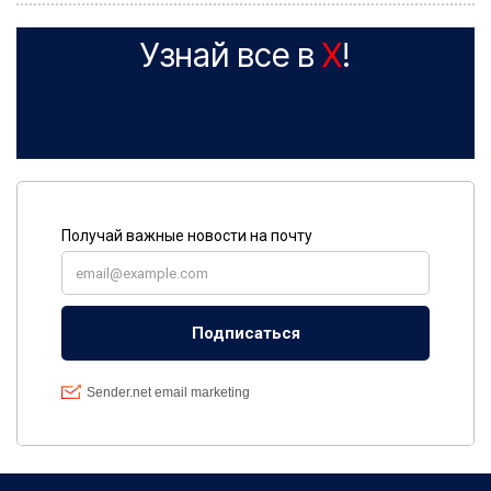
Узнай все в
X
!