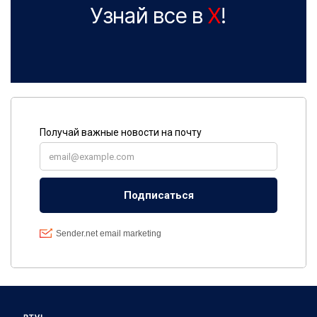
Узнай все в
X
!