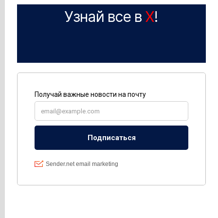
Узнай все в
X
!