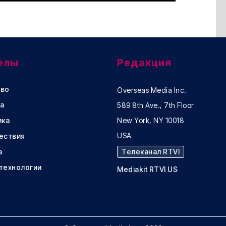
елы
Редакция
во
Overseas Media Inc.
а
589 8th Ave., 7th Floor
ика
New York, NY 10018
USA
ествия
а
Телеканал RTVI
 технологии
Mediakit RTVI US