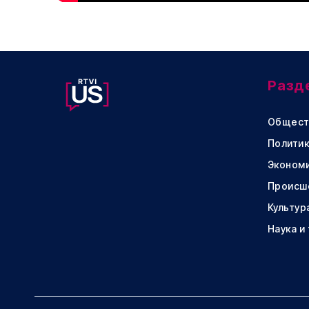
Разд
Общест
Политик
Эконом
Происш
Культур
Наука и