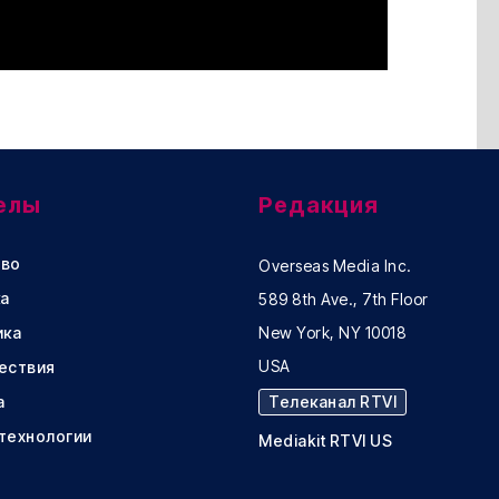
елы
Редакция
во
Overseas Media Inc.
а
589 8th Ave., 7th Floor
ика
New York, NY 10018
USA
ествия
а
Телеканал RTVI
 технологии
Mediakit RTVI US