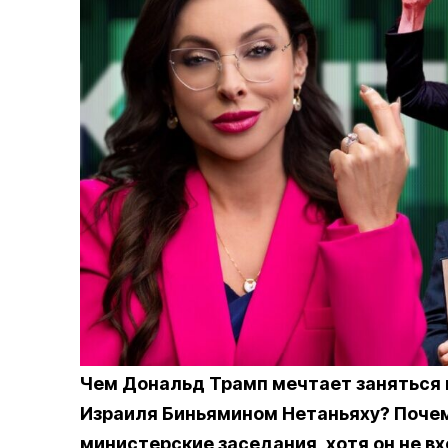
Чем Дональд Трамп мечтает заняться в
Израиля Биньямином Нетаньяху? Почем
министерские заседания, хотя он не в