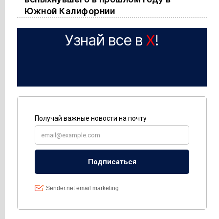
Южной Калифорнии
Узнай все в
X
!