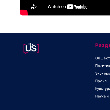
Разд
Общест
Политик
Эконом
Происш
Культур
Наука и