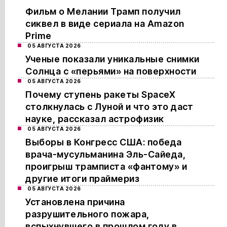
Фильм о Мелании Трамп получил
сиквел в виде сериала на Amazon
Prime
05 АВГУСТА 2026
Ученые показали уникальные снимки
Солнца с «перьями» на поверхности
05 АВГУСТА 2026
Почему ступень ракеты SpaceX
столкнулась с Луной и что это даст
науке, рассказал астрофизик
05 АВГУСТА 2026
Выборы в Конгресс США: победа
врача-мусульманина Эль-Сайеда,
проигрыш трамписта «фантому» и
другие итоги праймериз
05 АВГУСТА 2026
Установлена причина
разрушительного пожара,
вспыхнувшего в прошлом году в