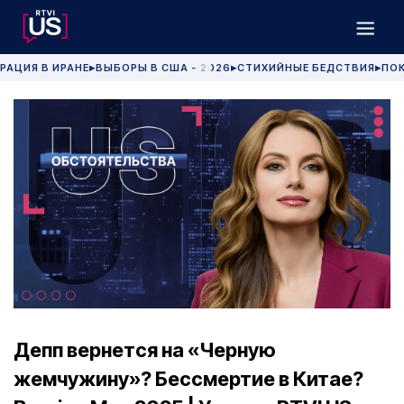
РАЦИЯ В ИРАНЕ
ВЫБОРЫ В США - 2026
СТИХИЙНЫЕ БЕДСТВИЯ
ПОК
▶
▶
▶
Депп вернется на «Черную
жемчужину»? Бессмертие в Китае?