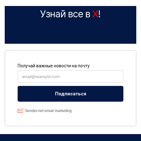
Узнай все в
X
!